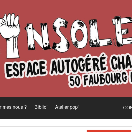
ommes nous ?
Biblio'
Atelier pop'
CO